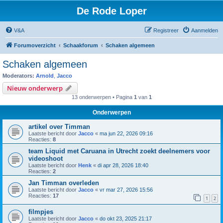
De Rode Loper
V&A
Registreer
Aanmelden
Forumoverzicht
Schaakforum
Schaken algemeen
Schaken algemeen
Moderators:
Arnold
,
Jacco
Nieuw onderwerp
13 onderwerpen • Pagina
1
van
1
Onderwerpen
artikel over Timman
Laatste bericht door
Jacco
«
ma jun 22, 2026 09:16
Reacties:
8
team Liquid met Caruana in Utrecht zoekt deelnemers voor
videoshoot
Laatste bericht door
Henk
«
di apr 28, 2026 18:40
Reacties:
2
Jan Timman overleden
Laatste bericht door
Jacco
«
vr mar 27, 2026 15:56
Reacties:
17
1
2
filmpjes
Laatste bericht door
Jacco
«
do okt 23, 2025 21:17