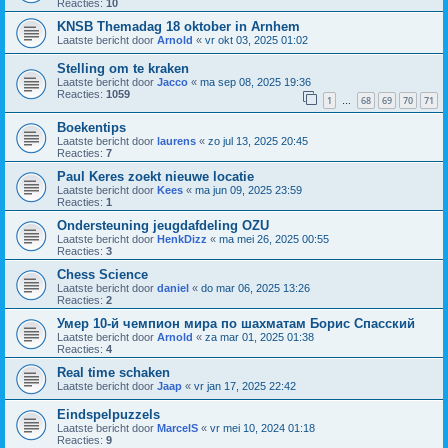
Reacties:
10
KNSB Themadag 18 oktober in Arnhem
Laatste bericht door
Arnold
«
vr okt 03, 2025 01:02
Stelling om te kraken
Laatste bericht door
Jacco
«
ma sep 08, 2025 19:36
Reacties:
1059
1
68
69
70
71
…
Boekentips
Laatste bericht door
laurens
«
zo jul 13, 2025 20:45
Reacties:
7
Paul Keres zoekt nieuwe locatie
Laatste bericht door
Kees
«
ma jun 09, 2025 23:59
Reacties:
1
Ondersteuning jeugdafdeling OZU
Laatste bericht door
HenkDizz
«
ma mei 26, 2025 00:55
Reacties:
3
Chess Science
Laatste bericht door
daniel
«
do mar 06, 2025 13:26
Reacties:
2
Умер 10-й чемпион мира по шахматам Борис Спасский
Laatste bericht door
Arnold
«
za mar 01, 2025 01:38
Reacties:
4
Real time schaken
Laatste bericht door
Jaap
«
vr jan 17, 2025 22:42
Eindspelpuzzels
Laatste bericht door
MarcelS
«
vr mei 10, 2024 01:18
Reacties:
9