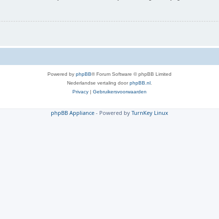
Powered by
phpBB
® Forum Software © phpBB Limited
Nederlandse vertaling door
phpBB.nl
.
Privacy
|
Gebruikersvoorwaarden
phpBB Appliance
- Powered by
TurnKey Linux