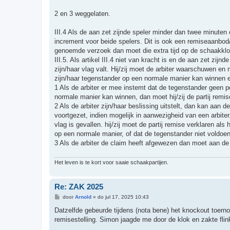
2 en 3 weggelaten.
III.4 Als de aan zet zijnde speler minder dan twee minuten
increment voor beide spelers. Dit is ook een remiseaanbod/
genoemde verzoek dan moet die extra tijd op de schaakklok 
III.5. Als artikel III.4 niet van kracht is en de aan zet zij
zijn/haar vlag valt. Hij/zij moet de arbiter waarschuwen en m
zijn/haar tegenstander op een normale manier kan winnen en
1 Als de arbiter er mee instemt dat de tegenstander geen po
normale manier kan winnen, dan moet hij/zij de partij remise
2 Als de arbiter zijn/haar beslissing uitstelt, dan kan aa
voortgezet, indien mogelijk in aanwezigheid van een arbiter.
vlag is gevallen. hij/zij moet de partij remise verklaren al
op een normale manier, of dat de tegenstander niet voldoe
3 Als de arbiter de claim heeft afgewezen dan moet aan d
Het leven is te kort voor saaie schaakpartijen.
Re: ZAK 2025
B
door
Arnold
»
do jul 17, 2025 10:43
e
r
Datzelfde gebeurde tijdens (nota bene) het knockout toern
i
remisestelling. Simon jaagde me door de klok en zakte flin
c
h