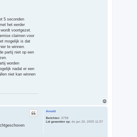
met 5 seconden
met het eerder
 wordt voortgezet.
 remise claimen voor
et mogelijk is dat
ier te winnen.
e partij niet op een
jzen.
rtij worden
ogelijk nadat er een
allen niet kan winnen
O
m
h
Arnold
o
o
Berichten:
3758
Lid geworden op:
do jan 20, 2005 11:57
g
dichtgeschoven