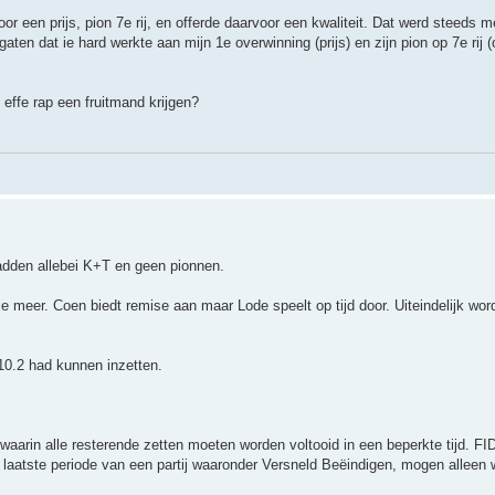
or een prijs, pion 7e rij, en offerde daarvoor een kwaliteit. Dat werd steeds me
gaten dat ie hard werkte aan mijn 1e overwinning (prijs) en zijn pion op 7e rij (o
effe rap een fruitmand krijgen?
adden allebei K+T en geen pionnen.
 meer. Coen biedt remise aan maar Lode speelt op tijd door. Uiteindelijk wor
10.2 had kunnen inzetten.
ij waarin alle resterende zetten moeten worden voltooid in een beperkte tijd. F
e laatste periode van een partij waaronder Versneld Beëindigen, mogen alleen