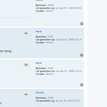
o
g
Berichten:
4009
Lid geworden op:
do sep 07, 2006 15:02
Locatie:
Utrecht
O
m
h
Henk
o
o
Berichten:
6787
Lid geworden op:
ma apr 07, 2008 10:14
g
Locatie:
Utrecht
er terug.
O
m
h
Henk
o
o
Berichten:
6787
Lid geworden op:
ma apr 07, 2008 10:14
g
Locatie:
Utrecht
O
m
h
Arnold
o
o
Berichten:
3758
Lid geworden op:
do jan 20, 2005 11:57
g
n!