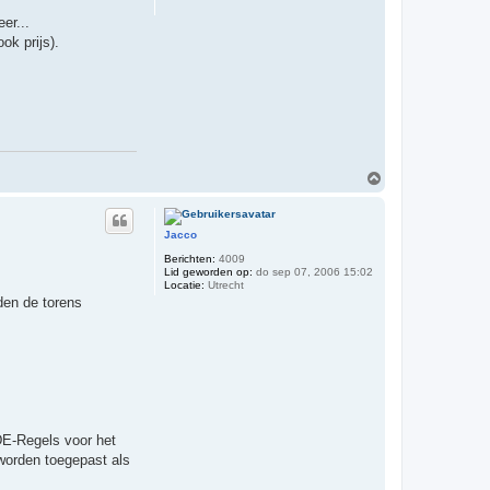
er...
ok prijs).
O
m
h
o
Jacco
o
g
Berichten:
4009
Lid geworden op:
do sep 07, 2006 15:02
Locatie:
Utrecht
den de torens
IDE-Regels voor het
 worden toegepast als