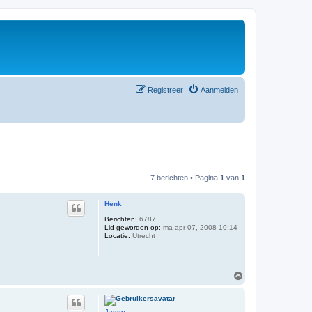
Registreer
Aanmelden
7 berichten • Pagina
1
van
1
Henk
Berichten:
6787
Lid geworden op:
ma apr 07, 2008 10:14
Locatie:
Utrecht
O
m
h
o
Jacco