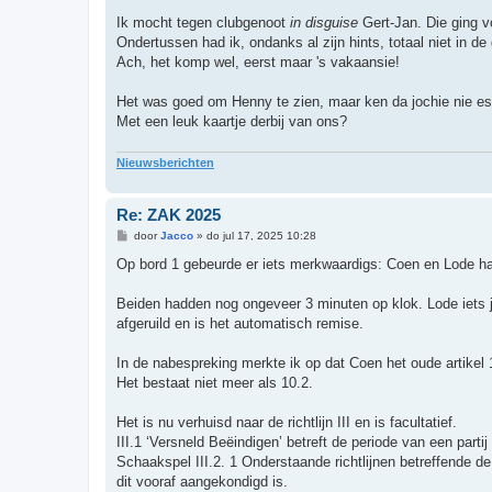
c
h
Ik mocht tegen clubgenoot
in disguise
Gert-Jan. Die ging vo
t
Ondertussen had ik, ondanks al zijn hints, totaal niet in de 
Ach, het komp wel, eerst maar 's vakaansie!
Het was goed om Henny te zien, maar ken da jochie nie es 
Met een leuk kaartje derbij van ons?
Nieuwsberichten
Re: ZAK 2025
B
door
Jacco
»
do jul 17, 2025 10:28
e
r
Op bord 1 gebeurde er iets merkwaardigs: Coen en Lode h
i
c
h
Beiden hadden nog ongeveer 3 minuten op klok. Lode iets je
t
afgeruild en is het automatisch remise.
In de nabespreking merkte ik op dat Coen het oude artikel 
Het bestaat niet meer als 10.2.
Het is nu verhuisd naar de richtlijn III en is facultatief.
III.1 ‘Versneld Beëindigen’ betreft de periode van een part
Schaakspel III.2. 1 Onderstaande richtlijnen betreffende d
dit vooraf aangekondigd is.