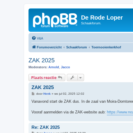
De Rode Loper
Schaakforum.
V&A
Forumoverzicht
Schaakforum
Toernooienkerkhof
ZAK 2025
Moderators:
Arnold
,
Jacco
Plaats reactie
ZAK 2025
B
door
Henk
»
wo jul 02, 2025 12:02
e
r
Vanavond start de ZAK dus. In de zaal van Moira-Domtore
i
c
h
Vooraf aanmelden via de ZAK-website aub:
https://www.no
t
Re: ZAK 2025
B