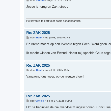
door
Jacco
»
wo jul 02, 2025 19:29
e
r
Jesse is terug en Zakt direct/
i
c
h
t
Het leven is te kort voor saaie schaakpartijen.
Re: ZAK 2025
B
door
Henk
»
do jul 03, 2025 00:48
e
r
En Arend mocht op een livebord tegen Coen. Werd geen lang
i
c
h
Ik mocht winnen van Ewoud. Naast mij speelde Geurt tegen
t
Re: ZAK 2025
B
door
Henk
»
wo jul 16, 2025 15:50
e
r
Vanavond dus weer, op de nieuwe vloer!
i
c
h
t
Re: ZAK 2025
B
door
Arnold
»
do jul 17, 2025 09:42
e
r
Om te beginnen de nieuwe vloer ff ingeschoven. Conclusie: 
i