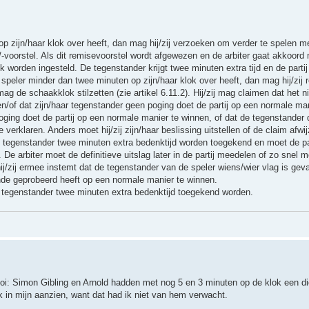
 op zijn/haar klok over heeft, dan mag hij/zij verzoeken om verder te spelen 
-voorstel. Als dit remisevoorstel wordt afgewezen en de arbiter gaat akkoord 
worden ingesteld. De tegenstander krijgt twee minuten extra tijd en de partij
nde speler minder dan twee minuten op zijn/haar klok over heeft, dan mag hij/zij
ag de schaakklok stilzetten (zie artikel 6.11.2). Hij/zij mag claimen dat het ni
/of dat zijn/haar tegenstander geen poging doet de partij op een normale man
ging doet de partij op een normale manier te winnen, of dat de tegenstander d
 verklaren. Anders moet hij/zij zijn/haar beslissing uitstellen of de claim afwi
n de tegenstander twee minuten extra bedenktijd worden toegekend en moet de pa
 De arbiter moet de definitieve uitslag later in de partij meedelen of zo snel m
s hij/zij ermee instemt dat de tegenstander van de speler wiens/wier vlag is gev
nde geprobeerd heeft op een normale manier te winnen.
e tegenstander twee minuten extra bedenktijd toegekend worden.
ooi: Simon Gibling en Arnold hadden met nog 5 en 3 minuten op de klok een 
k in mijn aanzien, want dat had ik niet van hem verwacht.