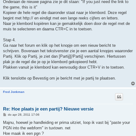
Onderaan de nieuwe pagina zie je dit staan: "If you just need the link to
the game, this is it"
Kopieer de hele regel die daaronder staat naar je klembord. Deze regel
begint met http:// en eindigt met een lange reeks cijfers en letters.
Naar je klembord kopiëren kan je gemakkelijk doen door de regel met de
muis te selecteren en daarna CTR+C in te toetsen.
Stap 4.
Ga naar het forum en klik op het knopje om een nieuw bericht te
schrijven. Bovenaan het tekstvenster zie je een aantal knopjes waaronder
Partij. Klik op Partij, je ziet dan [Partij][/Partij] verschijnen. Hiertussen
plak je de regel die je op je klembord gekopieerd hebt.
Plakken vanuit je klembord kan eenvoudig door CTR+V in te toetsen.
Klik tenslotte op Bevestig om je bericht met je partij te plaatsen.
Fred Jonkman
Re: Hoe plaats je een partij? Nieuwe versie
B
do apr 28, 2011 17:06
e
r
Majnu, hoewel je handleiding er prima uitziet, loop ik vast bij "paste your
i
PGN into the webform" in tuxtown. net
c
h
Hoe maak ik een pgn ?