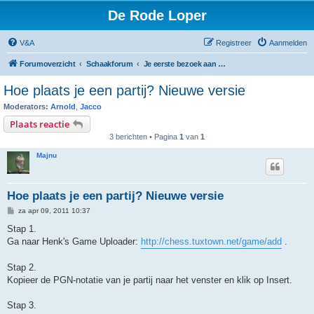
De Rode Loper
V&A
Registreer
Aanmelden
Forumoverzicht
Schaakforum
Je eerste bezoek aan het forum? Lees dan dit eerst!
Hoe plaats je een partij? Nieuwe versie
Moderators:
Arnold
,
Jacco
Plaats reactie
3 berichten • Pagina
1
van
1
Majnu
Hoe plaats je een partij? Nieuwe versie
B
za apr 09, 2011 10:37
e
r
Stap 1.
i
Ga naar Henk's Game Uploader:
http://chess.tuxtown.net/game/add
.
c
h
t
Stap 2.
Kopieer de PGN-notatie van je partij naar het venster en klik op Insert.
Stap 3.