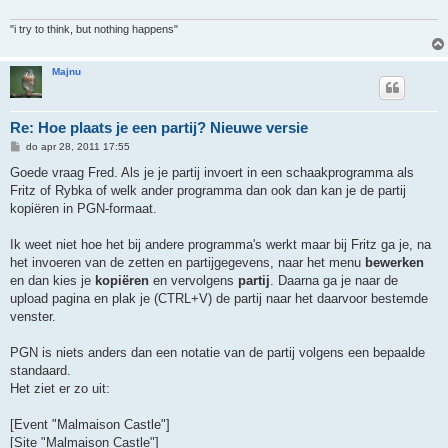
t
"i try to think, but nothing happens"
Majnu
Re: Hoe plaats je een partij? Nieuwe versie
B
do apr 28, 2011 17:55
e
r
Goede vraag Fred. Als je je partij invoert in een schaakprogramma als
i
Fritz of Rybka of welk ander programma dan ook dan kan je de partij
c
h
kopiëren in PGN-formaat.
t
Ik weet niet hoe het bij andere programma's werkt maar bij Fritz ga je, na
het invoeren van de zetten en partijgegevens, naar het menu
bewerken
en dan kies je
kopiëren
en vervolgens
partij
. Daarna ga je naar de
upload pagina en plak je (CTRL+V) de partij naar het daarvoor bestemde
venster.
PGN is niets anders dan een notatie van de partij volgens een bepaalde
standaard.
Het ziet er zo uit:
[Event "Malmaison Castle"]
[Site "Malmaison Castle"]