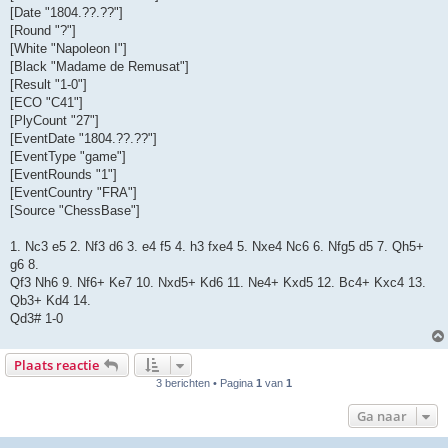
[Date "1804.??.??"]
[Round "?"]
[White "Napoleon I"]
[Black "Madame de Remusat"]
[Result "1-0"]
[ECO "C41"]
[PlyCount "27"]
[EventDate "1804.??.??"]
[EventType "game"]
[EventRounds "1"]
[EventCountry "FRA"]
[Source "ChessBase"]
1. Nc3 e5 2. Nf3 d6 3. e4 f5 4. h3 fxe4 5. Nxe4 Nc6 6. Nfg5 d5 7. Qh5+
g6 8.
Qf3 Nh6 9. Nf6+ Ke7 10. Nxd5+ Kd6 11. Ne4+ Kxd5 12. Bc4+ Kxc4 13.
Qb3+ Kd4 14.
Qd3# 1-0
Plaats reactie
3 berichten • Pagina
1
van
1
Ga naar