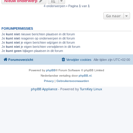
Nieuw onderwerp
4 onderwerpen • Pagina
1
van
1
Ga naar
FORUMPERMISSIES
Je
kunt niet
nieuwe berichten plaatsen in dit forum
Je
kunt niet
reageren op onderwerpen in dit forum
Je
kunt niet
je eigen berichten wijzigen in dit forum
Je
kunt niet
je eigen berichten verwijderen in dit forum
Je
kunt geen
bijlagen plaatsen in dit forum
Forumoverzicht
Verwijder cookies
Alle tijden zijn
UTC+02:00
Powered by
phpBB
® Forum Software © phpBB Limited
Nederlandse vertaling door
phpBB.nl
.
Privacy
|
Gebruikersvoorwaarden
phpBB Appliance
- Powered by
TurnKey Linux