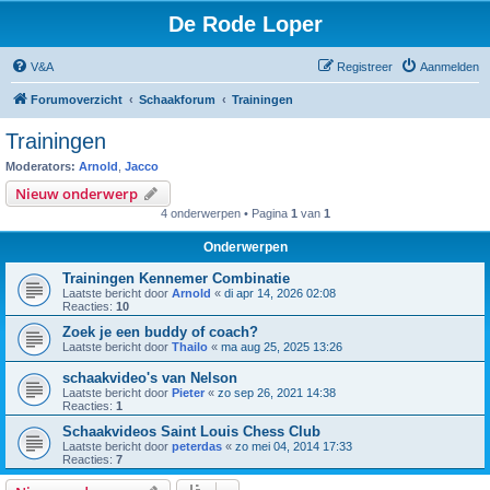
De Rode Loper
V&A
Registreer
Aanmelden
Forumoverzicht
Schaakforum
Trainingen
Trainingen
Moderators:
Arnold
,
Jacco
Nieuw onderwerp
4 onderwerpen • Pagina
1
van
1
Onderwerpen
Trainingen Kennemer Combinatie
Laatste bericht door
Arnold
«
di apr 14, 2026 02:08
Reacties:
10
Zoek je een buddy of coach?
Laatste bericht door
Thailo
«
ma aug 25, 2025 13:26
schaakvideo's van Nelson
Laatste bericht door
Pieter
«
zo sep 26, 2021 14:38
Reacties:
1
Schaakvideos Saint Louis Chess Club
Laatste bericht door
peterdas
«
zo mei 04, 2014 17:33
Reacties:
7