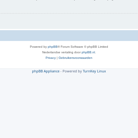
Powered by
phpBB
® Forum Software © phpBB Limited
Nederlandse vertaling door
phpBB.nl
.
Privacy
|
Gebruikersvoorwaarden
phpBB Appliance
- Powered by
TurnKey Linux