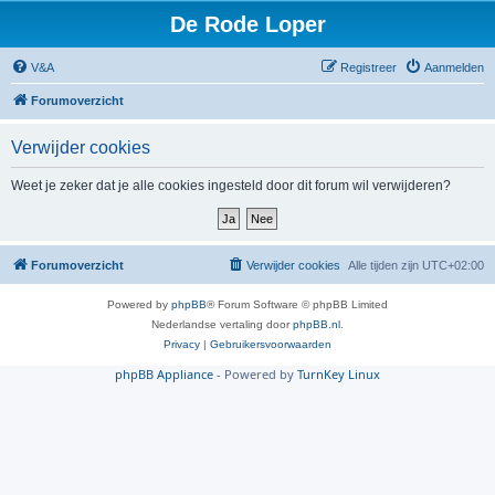
De Rode Loper
V&A
Registreer
Aanmelden
Forumoverzicht
Verwijder cookies
Weet je zeker dat je alle cookies ingesteld door dit forum wil verwijderen?
Forumoverzicht
Verwijder cookies
Alle tijden zijn
UTC+02:00
Powered by
phpBB
® Forum Software © phpBB Limited
Nederlandse vertaling door
phpBB.nl
.
Privacy
|
Gebruikersvoorwaarden
phpBB Appliance
- Powered by
TurnKey Linux