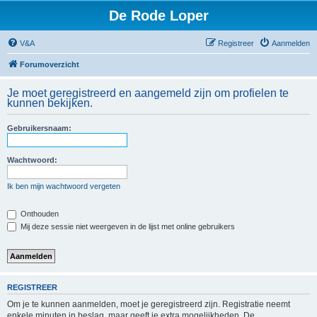
De Rode Loper
V&A
Registreer
Aanmelden
Forumoverzicht
Je moet geregistreerd en aangemeld zijn om profielen te
kunnen bekijken.
Gebruikersnaam:
Wachtwoord:
Ik ben mijn wachtwoord vergeten
Onthouden
Mij deze sessie niet weergeven in de lijst met online gebruikers
REGISTREER
Om je te kunnen aanmelden, moet je geregistreerd zijn. Registratie neemt
enkele minuten in beslag, maar geeft je extra mogelijkheden. De