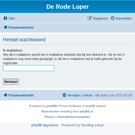
De Rode Loper
V&A
Registreer
Aanmelden
Forumoverzicht
Herstel wachtwoord
E-mailadres:
Met dit e-mailadres wordt het e-mailadres bedoeld dat bij ons bekend is. Als je het e-
mailadres nog nooit hebt gewijzigd, is dit het e-mailadres dat je hebt gebruikt bij de
registratie.
Forumoverzicht
Verwijder cookies
Alle tijden zijn
UTC+02:00
Powered by
phpBB
® Forum Software © phpBB Limited
Nederlandse vertaling door
phpBB.nl
.
Privacy
|
Gebruikersvoorwaarden
phpBB Appliance
- Powered by
TurnKey Linux