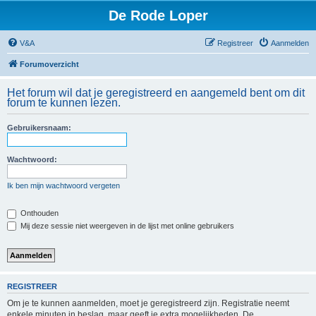
De Rode Loper
V&A
Registreer
Aanmelden
Forumoverzicht
Het forum wil dat je geregistreerd en aangemeld bent om dit
forum te kunnen lezen.
Gebruikersnaam:
Wachtwoord:
Ik ben mijn wachtwoord vergeten
Onthouden
Mij deze sessie niet weergeven in de lijst met online gebruikers
REGISTREER
Om je te kunnen aanmelden, moet je geregistreerd zijn. Registratie neemt
enkele minuten in beslag, maar geeft je extra mogelijkheden. De