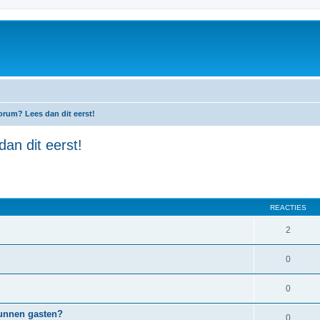
orum? Lees dan dit eerst!
an dit eerst!
REACTIES
2
0
0
kunnen gasten?
0