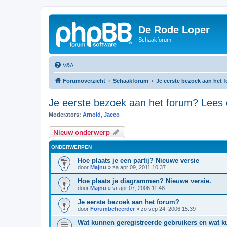
De Rode Loper
Schaakforum.
V&A
Forumoverzicht
Schaakforum
Je eerste bezoek aan het f
Je eerste bezoek aan het forum? Lees d
Moderators:
Arnold
,
Jacco
Nieuw onderwerp
ONDERWERPEN
Hoe plaats je een partij? Nieuwe versie
door
Majnu
»
za apr 09, 2011 10:37
Hoe plaats je diagrammen? Nieuwe versie.
door
Majnu
»
vr apr 07, 2006 11:48
Je eerste bezoek aan het forum?
door
Forumbeheerder
»
zo sep 24, 2006 15:39
Wat kunnen geregistreerde gebruikers en wat 