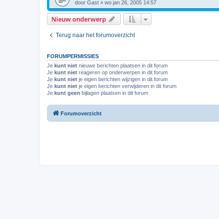
door
Gast
»
wo jan 26, 2005 14:57
Nieuw onderwerp
Terug naar het forumoverzicht
FORUMPERMISSIES
Je
kunt niet
nieuwe berichten plaatsen in dit forum
Je
kunt niet
reageren op onderwerpen in dit forum
Je
kunt niet
je eigen berichten wijzigen in dit forum
Je
kunt niet
je eigen berichten verwijderen in dit forum
Je
kunt geen
bijlagen plaatsen in dit forum
Forumoverzicht