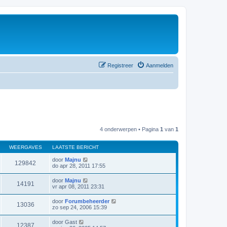
Registreer
Aanmelden
4 onderwerpen • Pagina
1
van
1
WEERGAVES
LAATSTE BERICHT
door
Majnu
129842
do apr 28, 2011 17:55
door
Majnu
14191
vr apr 08, 2011 23:31
door
Forumbeheerder
13036
zo sep 24, 2006 15:39
door
Gast
12387