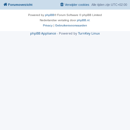
Forumoverzicht
Verwijder cookies
Alle tijden zijn
UTC+02:00
Powered by
phpBB
® Forum Software © phpBB Limited
Nederlandse vertaling door
phpBB.nl
.
Privacy
|
Gebruikersvoorwaarden
phpBB Appliance
- Powered by
TurnKey Linux