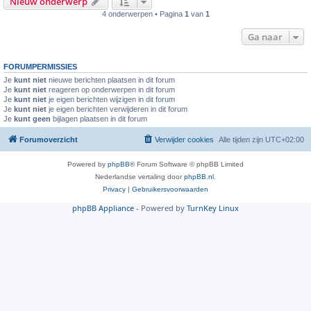
Nieuw onderwerp
4 onderwerpen • Pagina
1
van
1
Ga naar
FORUMPERMISSIES
Je
kunt niet
nieuwe berichten plaatsen in dit forum
Je
kunt niet
reageren op onderwerpen in dit forum
Je
kunt niet
je eigen berichten wijzigen in dit forum
Je
kunt niet
je eigen berichten verwijderen in dit forum
Je
kunt geen
bijlagen plaatsen in dit forum
Forumoverzicht
Verwijder cookies
Alle tijden zijn
UTC+02:00
Powered by
phpBB
® Forum Software © phpBB Limited
Nederlandse vertaling door
phpBB.nl
.
Privacy
|
Gebruikersvoorwaarden
phpBB Appliance
- Powered by
TurnKey Linux