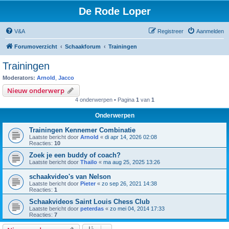
De Rode Loper
V&A
Registreer
Aanmelden
Forumoverzicht
Schaakforum
Trainingen
Trainingen
Moderators:
Arnold
,
Jacco
Nieuw onderwerp
4 onderwerpen • Pagina
1
van
1
Onderwerpen
Trainingen Kennemer Combinatie
Laatste bericht door
Arnold
«
di apr 14, 2026 02:08
Reacties:
10
Zoek je een buddy of coach?
Laatste bericht door
Thailo
«
ma aug 25, 2025 13:26
schaakvideo's van Nelson
Laatste bericht door
Pieter
«
zo sep 26, 2021 14:38
Reacties:
1
Schaakvideos Saint Louis Chess Club
Laatste bericht door
peterdas
«
zo mei 04, 2014 17:33
Reacties:
7