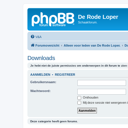
De Rode Loper
Schaakforum.
V&A
Forumoverzicht
Alleen voor leden van De Rode Loper.
D
Downloads
Je hebt niet de juiste permissies om onderwerpen in dit forum te zien o
AANMELDEN
•
REGISTREER
Gebruikersnaam:
Wachtwoord:
Onthouden
Mij deze sessie niet weergeven in
Deze categorie heeft geen forums.