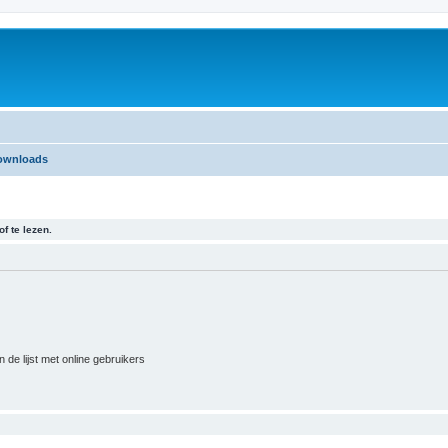
ownloads
f te lezen.
 de lijst met online gebruikers