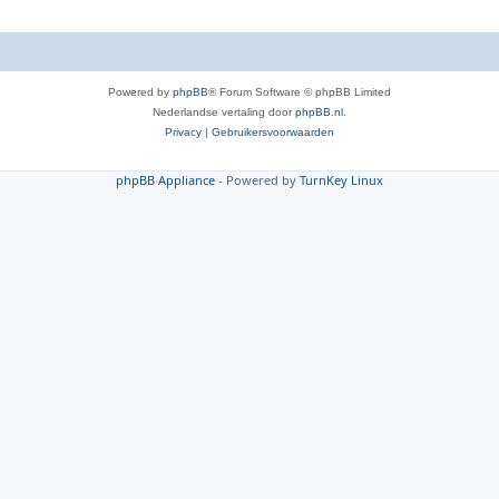
Powered by
phpBB
® Forum Software © phpBB Limited
Nederlandse vertaling door
phpBB.nl
.
Privacy
|
Gebruikersvoorwaarden
phpBB Appliance
- Powered by
TurnKey Linux