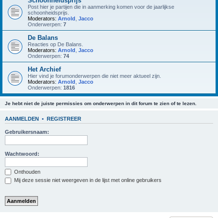
Schoonheidsprijs
Post hier je partijen die in aanmerking komen voor de jaarlijkse
schoonheidsprijs.
Moderators:
Arnold
,
Jacco
Onderwerpen:
7
De Balans
Reacties op De Balans.
Moderators:
Arnold
,
Jacco
Onderwerpen:
74
Het Archief
Hier vind je forumonderwerpen die niet meer aktueel zijn.
Moderators:
Arnold
,
Jacco
Onderwerpen:
1816
Je hebt niet de juiste permissies om onderwerpen in dit forum te zien of te lezen.
AANMELDEN
•
REGISTREER
Gebruikersnaam:
Wachtwoord:
Onthouden
Mij deze sessie niet weergeven in de lijst met online gebruikers