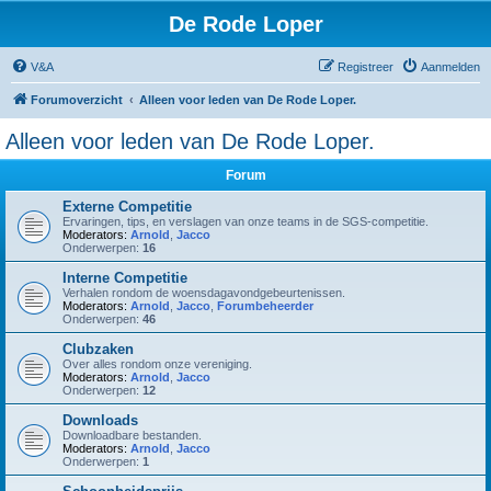
De Rode Loper
V&A
Registreer
Aanmelden
Forumoverzicht
Alleen voor leden van De Rode Loper.
Alleen voor leden van De Rode Loper.
Forum
Externe Competitie
Ervaringen, tips, en verslagen van onze teams in de SGS-competitie.
Moderators:
Arnold
,
Jacco
Onderwerpen:
16
Interne Competitie
Verhalen rondom de woensdagavondgebeurtenissen.
Moderators:
Arnold
,
Jacco
,
Forumbeheerder
Onderwerpen:
46
Clubzaken
Over alles rondom onze vereniging.
Moderators:
Arnold
,
Jacco
Onderwerpen:
12
Downloads
Downloadbare bestanden.
Moderators:
Arnold
,
Jacco
Onderwerpen:
1