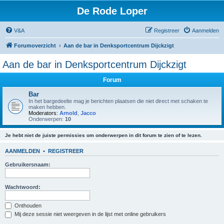
De Rode Loper
V&A
Registreer
Aanmelden
Forumoverzicht
Aan de bar in Denksportcentrum Dijckzigt
Aan de bar in Denksportcentrum Dijckzigt
Forum
Bar
In het bargedeelte mag je berichten plaatsen die niet direct met schaken te
maken hebben.
Moderators:
Arnold
,
Jacco
Onderwerpen:
10
Je hebt niet de juiste permissies om onderwerpen in dit forum te zien of te lezen.
AANMELDEN
•
REGISTREER
Gebruikersnaam:
Wachtwoord:
Onthouden
Mij deze sessie niet weergeven in de lijst met online gebruikers