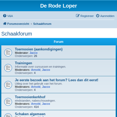
De Rode Loper
V&A
Registreer
Aanmelden
Forumoverzicht
Schaakforum
Schaakforum
Forum
Toernooien (aankondigingen)
Moderator:
Jacco
Onderwerpen:
26
Trainingen
Informatie over cursussen en trainingen.
Moderators:
Arnold
,
Jacco
Onderwerpen:
4
Je eerste bezoek aan het forum? Lees dan dit eerst!
Uitleg over het gebruik van het forum.
Moderators:
Arnold
,
Jacco
Onderwerpen:
4
Toernooienkerkhof
eindstanden, nabeschouwingen.
Moderators:
Arnold
,
Jacco
Onderwerpen:
414
Schaken algemeen