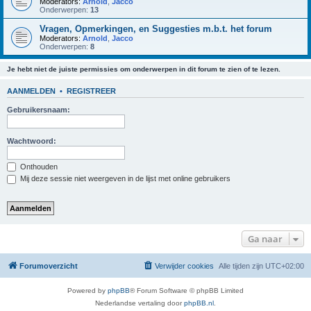
Moderators:
Arnold
,
Jacco
Onderwerpen:
13
Vragen, Opmerkingen, en Suggesties m.b.t. het forum
Moderators:
Arnold
,
Jacco
Onderwerpen:
8
Je hebt niet de juiste permissies om onderwerpen in dit forum te zien of te lezen.
AANMELDEN
•
REGISTREER
Gebruikersnaam:
Wachtwoord:
Onthouden
Mij deze sessie niet weergeven in de lijst met online gebruikers
Ga naar
Forumoverzicht
Verwijder cookies
Alle tijden zijn
UTC+02:00
Powered by
phpBB
® Forum Software © phpBB Limited
Nederlandse vertaling door
phpBB.nl
.