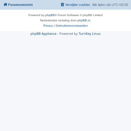
Forumoverzicht
Verwijder cookies
Alle tijden zijn
UTC+02:00
Powered by
phpBB
® Forum Software © phpBB Limited
Nederlandse vertaling door
phpBB.nl
.
Privacy
|
Gebruikersvoorwaarden
phpBB Appliance
- Powered by
TurnKey Linux