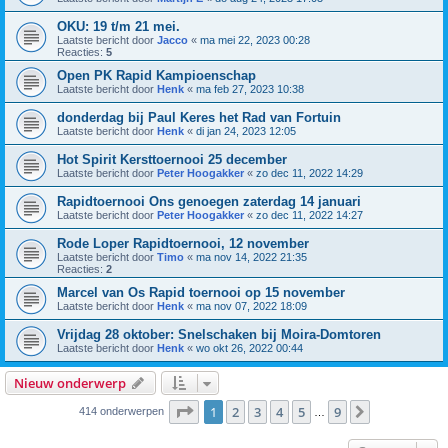
OKU: 19 t/m 21 mei.
Laatste bericht door
Jacco
«
ma mei 22, 2023 00:28
Reacties:
5
Open PK Rapid Kampioenschap
Laatste bericht door
Henk
«
ma feb 27, 2023 10:38
donderdag bij Paul Keres het Rad van Fortuin
Laatste bericht door
Henk
«
di jan 24, 2023 12:05
Hot Spirit Kersttoernooi 25 december
Laatste bericht door
Peter Hoogakker
«
zo dec 11, 2022 14:29
Rapidtoernooi Ons genoegen zaterdag 14 januari
Laatste bericht door
Peter Hoogakker
«
zo dec 11, 2022 14:27
Rode Loper Rapidtoernooi, 12 november
Laatste bericht door
Timo
«
ma nov 14, 2022 21:35
Reacties:
2
Marcel van Os Rapid toernooi op 15 november
Laatste bericht door
Henk
«
ma nov 07, 2022 18:09
Vrijdag 28 oktober: Snelschaken bij Moira-Domtoren
Laatste bericht door
Henk
«
wo okt 26, 2022 00:44
Nieuw onderwerp
Pagina
1
van
9
1
2
3
4
5
9
Volgende
414 onderwerpen
…