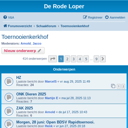
De Rode Loper
V&A
Registreer
Aanmelden
Forumoverzicht
Schaakforum
Toernooienkerkhof
Toernooienkerkhof
Moderators:
Arnold
,
Jacco
Nieuw onderwerp
Pagina
1
van
9
1
2
3
4
5
9
Volgende
414 onderwerpen
…
Onderwerpen
HZ
Laatste bericht door
MarcelS
«
vr aug 29, 2025 11:49
Reacties:
24
1
2
ONK Dieren 2025
Laatste bericht door
Martijn E
«
ma jul 28, 2025 11:13
Reacties:
7
ZAK 2025
Laatste bericht door
Arnold
«
do jul 17, 2025 10:43
Reacties:
6
Morgen, 28 juni: Open BDSV Rapidtoernooi.
Laatste bericht door
Henk
«
vr jun 27, 2025 20:18