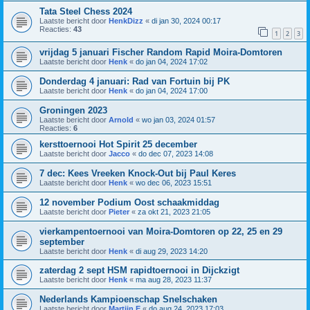
Tata Steel Chess 2024
Laatste bericht door
HenkDizz
«
di jan 30, 2024 00:17
Reacties:
43
1
2
3
vrijdag 5 januari Fischer Random Rapid Moira-Domtoren
Laatste bericht door
Henk
«
do jan 04, 2024 17:02
Donderdag 4 januari: Rad van Fortuin bij PK
Laatste bericht door
Henk
«
do jan 04, 2024 17:00
Groningen 2023
Laatste bericht door
Arnold
«
wo jan 03, 2024 01:57
Reacties:
6
kersttoernooi Hot Spirit 25 december
Laatste bericht door
Jacco
«
do dec 07, 2023 14:08
7 dec: Kees Vreeken Knock-Out bij Paul Keres
Laatste bericht door
Henk
«
wo dec 06, 2023 15:51
12 november Podium Oost schaakmiddag
Laatste bericht door
Pieter
«
za okt 21, 2023 21:05
vierkampentoernooi van Moira-Domtoren op 22, 25 en 29
september
Laatste bericht door
Henk
«
di aug 29, 2023 14:20
zaterdag 2 sept HSM rapidtoernooi in Dijckzigt
Laatste bericht door
Henk
«
ma aug 28, 2023 11:37
Nederlands Kampioenschap Snelschaken
Laatste bericht door
Martijn E
«
do aug 24, 2023 17:03