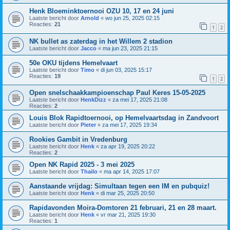
Henk Bloeminktoernooi OZU 10, 17 en 24 juni
Laatste bericht door
Arnold
«
wo jun 25, 2025 02:15
Reacties:
21
1
2
NK bullet as zaterdag in het Willem 2 stadion
Laatste bericht door
Jacco
«
ma jun 23, 2025 21:15
50e OKU tijdens Hemelvaart
Laatste bericht door
Timo
«
di jun 03, 2025 15:17
Reacties:
19
1
2
Open snelschaakkampioenschap Paul Keres 15-05-2025
Laatste bericht door
HenkDizz
«
za mei 17, 2025 21:08
Reacties:
2
Louis Blok Rapidtoernooi, op Hemelvaartsdag in Zandvoort
Laatste bericht door
Pieter
«
za mei 17, 2025 19:34
Rookies Gambit in Vredenburg
Laatste bericht door
Henk
«
za apr 19, 2025 20:22
Reacties:
2
Open NK Rapid 2025 - 3 mei 2025
Laatste bericht door
Thailo
«
ma apr 14, 2025 17:07
Aanstaande vrijdag: Simultaan tegen een IM en pubquiz!
Laatste bericht door
Henk
«
di mar 25, 2025 20:50
Rapidavonden Moira-Domtoren 21 februari, 21 en 28 maart.
Laatste bericht door
Henk
«
vr mar 21, 2025 19:30
Reacties:
1