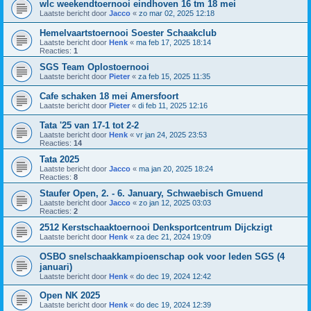
wlc weekendtoernooi eindhoven 16 tm 18 mei
Laatste bericht door
Jacco
«
zo mar 02, 2025 12:18
Hemelvaartstoernooi Soester Schaakclub
Laatste bericht door
Henk
«
ma feb 17, 2025 18:14
Reacties:
1
SGS Team Oplostoernooi
Laatste bericht door
Pieter
«
za feb 15, 2025 11:35
Cafe schaken 18 mei Amersfoort
Laatste bericht door
Pieter
«
di feb 11, 2025 12:16
Tata '25 van 17-1 tot 2-2
Laatste bericht door
Henk
«
vr jan 24, 2025 23:53
Reacties:
14
Tata 2025
Laatste bericht door
Jacco
«
ma jan 20, 2025 18:24
Reacties:
8
Staufer Open, 2. - 6. January, Schwaebisch Gmuend
Laatste bericht door
Jacco
«
zo jan 12, 2025 03:03
Reacties:
2
2512 Kerstschaaktoernooi Denksportcentrum Dijckzigt
Laatste bericht door
Henk
«
za dec 21, 2024 19:09
OSBO snelschaakkampioenschap ook voor leden SGS (4
januari)
Laatste bericht door
Henk
«
do dec 19, 2024 12:42
Open NK 2025
Laatste bericht door
Henk
«
do dec 19, 2024 12:39