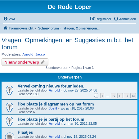
De Rode Loper
V&A
Registreer
Aanmelden
Forumoverzicht
Schaakforum
Vragen, Opmerkingen, en Suggesties m.b.t. het forum
Vragen, Opmerkingen, en Suggesties m.b.t. het
forum
Moderators:
Arnold
,
Jacco
Nieuw onderwerp
8 onderwerpen • Pagina
1
van
1
Onderwerpen
Verwelkoming nieuwe forumleden.
Laatste bericht door
Arnold
«
do nov 27, 2025 04:56
Reacties:
180
1
10
11
12
13
…
Hoe plaats je diagrammen op het forum
Laatste bericht door
JosH
«
wo jan 18, 2017 20:08
Reacties:
6
Hoe plaats je je partij op het forum
Laatste bericht door
Arnold
«
vr mar 30, 2012 22:05
Plaatjes
Laatste bericht door
Arnold
«
di nov 18, 2025 03:24