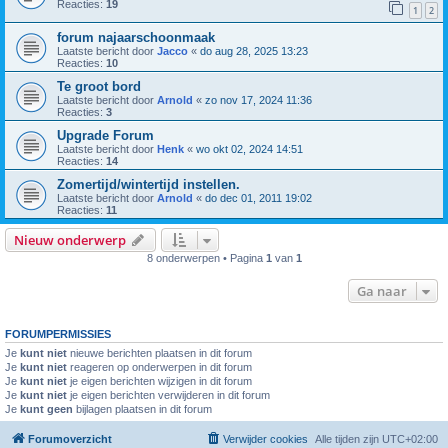
Reacties:
19
1
2
forum najaarschoonmaak
Laatste bericht door
Jacco
«
do aug 28, 2025 13:23
Reacties:
10
Te groot bord
Laatste bericht door
Arnold
«
zo nov 17, 2024 11:36
Reacties:
3
Upgrade Forum
Laatste bericht door
Henk
«
wo okt 02, 2024 14:51
Reacties:
14
Zomertijd/wintertijd instellen.
Laatste bericht door
Arnold
«
do dec 01, 2011 19:02
Reacties:
11
Nieuw onderwerp
8 onderwerpen • Pagina
1
van
1
Ga naar
FORUMPERMISSIES
Je
kunt niet
nieuwe berichten plaatsen in dit forum
Je
kunt niet
reageren op onderwerpen in dit forum
Je
kunt niet
je eigen berichten wijzigen in dit forum
Je
kunt niet
je eigen berichten verwijderen in dit forum
Je
kunt geen
bijlagen plaatsen in dit forum
Forumoverzicht
Verwijder cookies
Alle tijden zijn
UTC+02:00