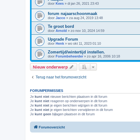
door
Kees
»
di jan 26, 2021 23:43
forum najaarschoonmaak
door
Jacco
»
za aug 24, 2019 13:48
Te groot bord
door
Arnold
»
zo nov 10, 2024 14:59
Upgrade Forum
door
Henk
»
wo okt 11, 2023 01:10
Zomertijd/wintertijd instellen.
door
Forumbeheerder
»
zo apr 16, 2006 10:18
Nieuw onderwerp
Terug naar het forumoverzicht
FORUMPERMISSIES
Je
kunt niet
nieuwe berichten plaatsen in dit forum
Je
kunt niet
reageren op onderwerpen in dit forum
Je
kunt niet
je eigen berichten wijzigen in dit forum
Je
kunt niet
je eigen berichten verwijderen in dit forum
Je
kunt geen
bijlagen plaatsen in dit forum
Forumoverzicht