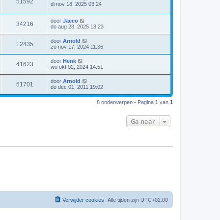
51592
di nov 18, 2025 03:24
door
Jacco
34216
do aug 28, 2025 13:23
door
Arnold
12435
zo nov 17, 2024 11:36
door
Henk
41623
wo okt 02, 2024 14:51
door
Arnold
51701
do dec 01, 2011 19:02
8 onderwerpen • Pagina
1
van
1
Ga naar
Verwijder cookies
Alle tijden zijn
UTC+02:00