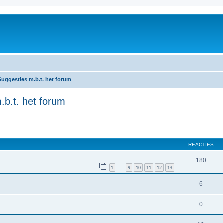
uggesties m.b.t. het forum
b.t. het forum
REACTIES
180
1
9
10
11
12
13
…
6
0