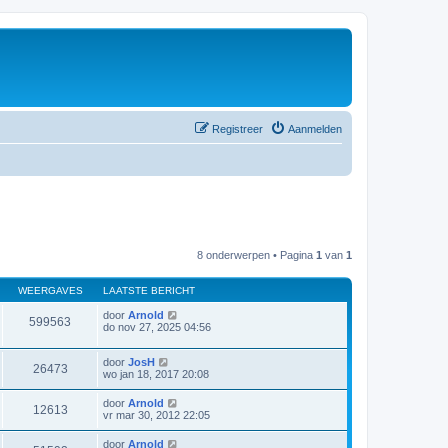
Registreer
Aanmelden
8 onderwerpen • Pagina
1
van
1
WEERGAVES
LAATSTE BERICHT
door
Arnold
599563
do nov 27, 2025 04:56
door
JosH
26473
wo jan 18, 2017 20:08
door
Arnold
12613
vr mar 30, 2012 22:05
door
Arnold