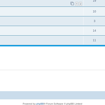
19
1
2
10
3
14
11
Powered by
phpBB
® Forum Software © phpBB Limited