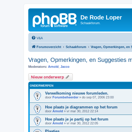
De Rode Loper
Schaakforum.
V&A
Forumoverzicht
Schaakforum
Vragen, Opmerkingen, en S
Vragen, Opmerkingen, en Suggesties m.
Moderators:
Arnold
,
Jacco
Nieuw onderwerp
ONDERWERPEN
Verwelkoming nieuwe forumleden.
door
Forumbeheerder
»
do sep 07, 2006 23:00
Hoe plaats je diagrammen op het forum
door
Arnold
»
vr mar 30, 2012 22:14
Hoe plaats je je partij op het forum
door
Arnold
»
vr mar 30, 2012 22:05
Plaatjes