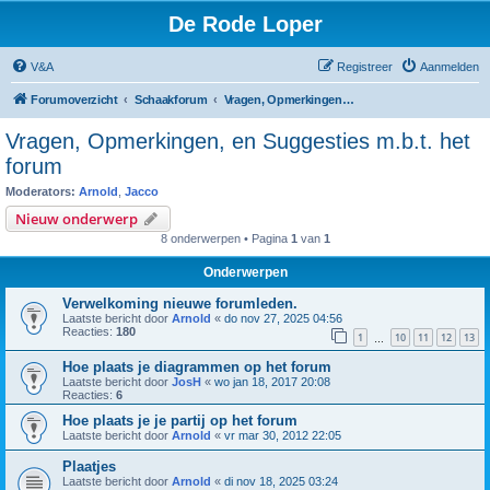
De Rode Loper
V&A
Registreer
Aanmelden
Forumoverzicht
Schaakforum
Vragen, Opmerkingen, en Suggesties m.b.t. het forum
Vragen, Opmerkingen, en Suggesties m.b.t. het
forum
Moderators:
Arnold
,
Jacco
Nieuw onderwerp
8 onderwerpen • Pagina
1
van
1
Onderwerpen
Verwelkoming nieuwe forumleden.
Laatste bericht door
Arnold
«
do nov 27, 2025 04:56
Reacties:
180
1
10
11
12
13
…
Hoe plaats je diagrammen op het forum
Laatste bericht door
JosH
«
wo jan 18, 2017 20:08
Reacties:
6
Hoe plaats je je partij op het forum
Laatste bericht door
Arnold
«
vr mar 30, 2012 22:05
Plaatjes
Laatste bericht door
Arnold
«
di nov 18, 2025 03:24