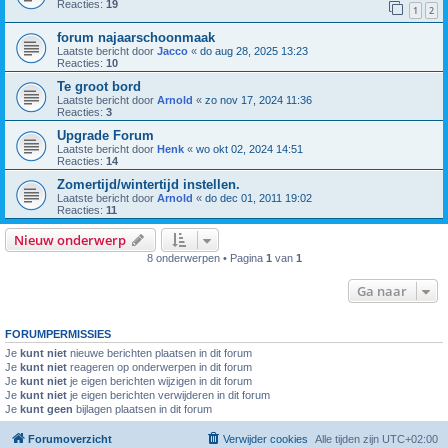
Reacties:
19
1
2
forum najaarschoonmaak
Laatste bericht door
Jacco
«
do aug 28, 2025 13:23
Reacties:
10
Te groot bord
Laatste bericht door
Arnold
«
zo nov 17, 2024 11:36
Reacties:
3
Upgrade Forum
Laatste bericht door
Henk
«
wo okt 02, 2024 14:51
Reacties:
14
Zomertijd/wintertijd instellen.
Laatste bericht door
Arnold
«
do dec 01, 2011 19:02
Reacties:
11
Nieuw onderwerp
8 onderwerpen • Pagina
1
van
1
Ga naar
FORUMPERMISSIES
Je
kunt niet
nieuwe berichten plaatsen in dit forum
Je
kunt niet
reageren op onderwerpen in dit forum
Je
kunt niet
je eigen berichten wijzigen in dit forum
Je
kunt niet
je eigen berichten verwijderen in dit forum
Je
kunt geen
bijlagen plaatsen in dit forum
Forumoverzicht
Verwijder cookies
Alle tijden zijn
UTC+02:00