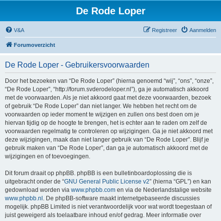
De Rode Loper
V&A
Registreer
Aanmelden
Forumoverzicht
De Rode Loper - Gebruikersvoorwaarden
Door het bezoeken van “De Rode Loper” (hierna genoemd “wij”, “ons”, “onze”,
“De Rode Loper”, “http://forum.svderodeloper.nl”), ga je automatisch akkoord
met de voorwaarden. Als je niet akkoord gaat met deze voorwaarden, bezoek
of gebruik “De Rode Loper” dan niet langer. We hebben het recht om de
voorwaarden op ieder moment te wijzigen en zullen ons best doen om je
hiervan tijdig op de hoogte te brengen, het is echter aan te raden om zelf de
voorwaarden regelmatig te controleren op wijzigingen. Ga je niet akkoord met
deze wijzigingen, maak dan niet langer gebruik van “De Rode Loper”. Blijf je
gebruik maken van “De Rode Loper”, dan ga je automatisch akkoord met de
wijzigingen en of toevoegingen.
Dit forum draait op phpBB. phpBB is een bulletinboardoplossing die is
uitgebracht onder de “
GNU General Public License v2
” (hierna “GPL”) en kan
gedownload worden via
www.phpbb.com
en via de Nederlandstalige website
www.phpbb.nl
. De phpBB-software maakt internetgebaseerde discussies
mogelijk. phpBB Limited is niet verantwoordelijk voor wat wordt toegestaan of
juist geweigerd als toelaatbare inhoud en/of gedrag. Meer informatie over