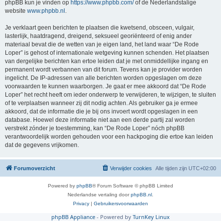
phpBB kun je vinden op
https://www.phpbb.com/
of de Nederlandstalige
website
www.phpbb.nl
.
Je verklaart geen berichten te plaatsen die kwetsend, obsceen, vulgair,
lasterlijk, haatdragend, dreigend, seksueel georiënteerd of enig ander
materiaal bevat die de wetten van je eigen land, het land waar “De Rode
Loper” is gehost of internationale wetgeving kunnen schenden. Het plaatsen
van dergelijke berichten kan ertoe leiden dat je met onmiddellijke ingang en
permanent wordt verbannen van dit forum. Tevens kan je provider worden
ingelicht. De IP-adressen van alle berichten worden opgeslagen om deze
voorwaarden te kunnen waarborgen. Je gaat er mee akkoord dat “De Rode
Loper” het recht heeft om ieder onderwerp te verwijderen, te wijzigen, te sluiten
of te verplaatsen wanneer zij dit nodig achten. Als gebruiker ga je ermee
akkoord, dat de informatie die je bij ons invoert wordt opgeslagen in een
database. Hoewel deze informatie niet aan een derde partij zal worden
verstrekt zónder je toestemming, kan “De Rode Loper” nóch phpBB
verantwoordelijk worden gehouden voor een hackpoging die ertoe kan leiden
dat de gegevens vrijkomen.
Forumoverzicht
Verwijder cookies
Alle tijden zijn
UTC+02:00
Powered by
phpBB
® Forum Software © phpBB Limited
Nederlandse vertaling door
phpBB.nl
.
Privacy
|
Gebruikersvoorwaarden
phpBB Appliance
- Powered by
TurnKey Linux