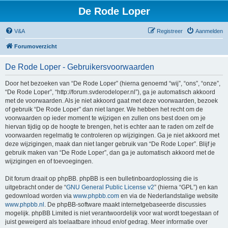
De Rode Loper
V&A
Registreer
Aanmelden
Forumoverzicht
De Rode Loper - Gebruikersvoorwaarden
Door het bezoeken van “De Rode Loper” (hierna genoemd “wij”, “ons”, “onze”,
“De Rode Loper”, “http://forum.svderodeloper.nl”), ga je automatisch akkoord
met de voorwaarden. Als je niet akkoord gaat met deze voorwaarden, bezoek
of gebruik “De Rode Loper” dan niet langer. We hebben het recht om de
voorwaarden op ieder moment te wijzigen en zullen ons best doen om je
hiervan tijdig op de hoogte te brengen, het is echter aan te raden om zelf de
voorwaarden regelmatig te controleren op wijzigingen. Ga je niet akkoord met
deze wijzigingen, maak dan niet langer gebruik van “De Rode Loper”. Blijf je
gebruik maken van “De Rode Loper”, dan ga je automatisch akkoord met de
wijzigingen en of toevoegingen.
Dit forum draait op phpBB. phpBB is een bulletinboardoplossing die is
uitgebracht onder de “
GNU General Public License v2
” (hierna “GPL”) en kan
gedownload worden via
www.phpbb.com
en via de Nederlandstalige website
www.phpbb.nl
. De phpBB-software maakt internetgebaseerde discussies
mogelijk. phpBB Limited is niet verantwoordelijk voor wat wordt toegestaan of
juist geweigerd als toelaatbare inhoud en/of gedrag. Meer informatie over