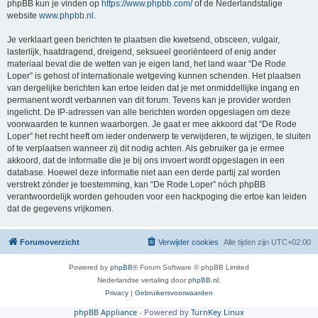
phpBB kun je vinden op
https://www.phpbb.com/
of de Nederlandstalige
website
www.phpbb.nl
.
Je verklaart geen berichten te plaatsen die kwetsend, obsceen, vulgair,
lasterlijk, haatdragend, dreigend, seksueel georiënteerd of enig ander
materiaal bevat die de wetten van je eigen land, het land waar “De Rode
Loper” is gehost of internationale wetgeving kunnen schenden. Het plaatsen
van dergelijke berichten kan ertoe leiden dat je met onmiddellijke ingang en
permanent wordt verbannen van dit forum. Tevens kan je provider worden
ingelicht. De IP-adressen van alle berichten worden opgeslagen om deze
voorwaarden te kunnen waarborgen. Je gaat er mee akkoord dat “De Rode
Loper” het recht heeft om ieder onderwerp te verwijderen, te wijzigen, te sluiten
of te verplaatsen wanneer zij dit nodig achten. Als gebruiker ga je ermee
akkoord, dat de informatie die je bij ons invoert wordt opgeslagen in een
database. Hoewel deze informatie niet aan een derde partij zal worden
verstrekt zónder je toestemming, kan “De Rode Loper” nóch phpBB
verantwoordelijk worden gehouden voor een hackpoging die ertoe kan leiden
dat de gegevens vrijkomen.
Forumoverzicht
Verwijder cookies
Alle tijden zijn
UTC+02:00
Powered by
phpBB
® Forum Software © phpBB Limited
Nederlandse vertaling door
phpBB.nl
.
Privacy
|
Gebruikersvoorwaarden
phpBB Appliance
- Powered by
TurnKey Linux