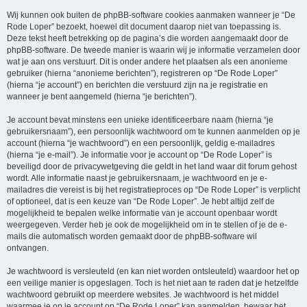
Wij kunnen ook buiten de phpBB-software cookies aanmaken wanneer je “De
Rode Loper” bezoekt, hoewel dit document daarop niet van toepassing is.
Deze tekst heeft betrekking op de pagina’s die worden aangemaakt door de
phpBB-software. De tweede manier is waarin wij je informatie verzamelen door
wat je aan ons verstuurt. Dit is onder andere het plaatsen als een anonieme
gebruiker (hierna “anonieme berichten”), registreren op “De Rode Loper”
(hierna “je account”) en berichten die verstuurd zijn na je registratie en
wanneer je bent aangemeld (hierna “je berichten”).
Je account bevat minstens een unieke identificeerbare naam (hierna “je
gebruikersnaam”), een persoonlijk wachtwoord om te kunnen aanmelden op je
account (hierna “je wachtwoord”) en een persoonlijk, geldig e-mailadres
(hierna “je e-mail”). Je informatie voor je account op “De Rode Loper” is
beveiligd door de privacywetgeving die geldt in het land waar dit forum gehost
wordt. Alle informatie naast je gebruikersnaam, je wachtwoord en je e-
mailadres die vereist is bij het registratieproces op “De Rode Loper” is verplicht
of optioneel, dat is een keuze van “De Rode Loper”. Je hebt altijd zelf de
mogelijkheid te bepalen welke informatie van je account openbaar wordt
weergegeven. Verder heb je ook de mogelijkheid om in te stellen of je de e-
mails die automatisch worden gemaakt door de phpBB-software wil
ontvangen.
Je wachtwoord is versleuteld (en kan niet worden ontsleuteld) waardoor het op
een veilige manier is opgeslagen. Toch is het niet aan te raden dat je hetzelfde
wachtwoord gebruikt op meerdere websites. Je wachtwoord is het middel
waarmee je op je account op “De Rode Loper” kan aanmelden, bewaar het