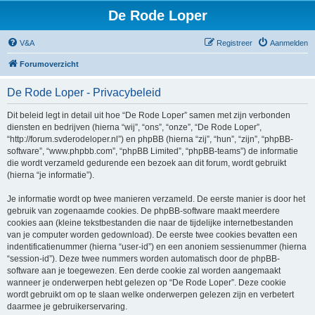
De Rode Loper
V&A
Registreer
Aanmelden
Forumoverzicht
De Rode Loper - Privacybeleid
Dit beleid legt in detail uit hoe “De Rode Loper” samen met zijn verbonden
diensten en bedrijven (hierna “wij”, “ons”, “onze”, “De Rode Loper”,
“http://forum.svderodeloper.nl”) en phpBB (hierna “zij”, “hun”, “zijn”, “phpBB-
software”, “www.phpbb.com”, “phpBB Limited”, “phpBB-teams”) de informatie
die wordt verzameld gedurende een bezoek aan dit forum, wordt gebruikt
(hierna “je informatie”).
Je informatie wordt op twee manieren verzameld. De eerste manier is door het
gebruik van zogenaamde cookies. De phpBB-software maakt meerdere
cookies aan (kleine tekstbestanden die naar de tijdelijke internetbestanden
van je computer worden gedownload). De eerste twee cookies bevatten een
indentificatienummer (hierna “user-id”) en een anoniem sessienummer (hierna
“session-id”). Deze twee nummers worden automatisch door de phpBB-
software aan je toegewezen. Een derde cookie zal worden aangemaakt
wanneer je onderwerpen hebt gelezen op “De Rode Loper”. Deze cookie
wordt gebruikt om op te slaan welke onderwerpen gelezen zijn en verbetert
daarmee je gebruikerservaring.