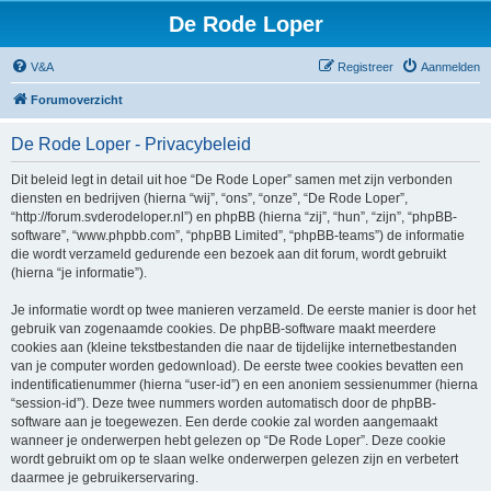
De Rode Loper
V&A
Registreer
Aanmelden
Forumoverzicht
De Rode Loper - Privacybeleid
Dit beleid legt in detail uit hoe “De Rode Loper” samen met zijn verbonden
diensten en bedrijven (hierna “wij”, “ons”, “onze”, “De Rode Loper”,
“http://forum.svderodeloper.nl”) en phpBB (hierna “zij”, “hun”, “zijn”, “phpBB-
software”, “www.phpbb.com”, “phpBB Limited”, “phpBB-teams”) de informatie
die wordt verzameld gedurende een bezoek aan dit forum, wordt gebruikt
(hierna “je informatie”).
Je informatie wordt op twee manieren verzameld. De eerste manier is door het
gebruik van zogenaamde cookies. De phpBB-software maakt meerdere
cookies aan (kleine tekstbestanden die naar de tijdelijke internetbestanden
van je computer worden gedownload). De eerste twee cookies bevatten een
indentificatienummer (hierna “user-id”) en een anoniem sessienummer (hierna
“session-id”). Deze twee nummers worden automatisch door de phpBB-
software aan je toegewezen. Een derde cookie zal worden aangemaakt
wanneer je onderwerpen hebt gelezen op “De Rode Loper”. Deze cookie
wordt gebruikt om op te slaan welke onderwerpen gelezen zijn en verbetert
daarmee je gebruikerservaring.