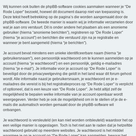
Wij kunnen ook buiten de phpBB-software cookies aanmaken wanneer je “De
Rode Loper” bezoekt, hoewel dit document daarop niet van toepassing is.
Deze tekst heeft betrekking op de pagina’s die worden aangemaakt door de
phpBB-software. De tweede manier is waarin wij je informatie verzamelen door
wat je aan ons verstuurt. Dit is onder andere het plaatsen als een anonieme
gebruiker (hierna “anonieme berichten”), registreren op “De Rode Loper”
(hierna “je account”) en berichten die verstuurd zijn na je registratie en
wanneer je bent aangemeld (hierna “je berichten”).
Je account bevat minstens een unieke identificeerbare naam (hierna “je
gebruikersnaam”), een persoonlijk wachtwoord om te kunnen aanmelden op je
account (hierna “je wachtwoord”) en een persoonlijk, geldig e-mailadres
(hierna “je e-mail”). Je informatie voor je account op “De Rode Loper” is
beveiligd door de privacywetgeving die geldt in het land waar dit forum gehost
wordt. Alle informatie naast je gebruikersnaam, je wachtwoord en je e-
mailadres die vereist is bij het registratieproces op “De Rode Loper” is verplicht
of optioneel, dat is een keuze van “De Rode Loper”. Je hebt altijd zelf de
mogelijkheid te bepalen welke informatie van je account openbaar wordt
weergegeven. Verder heb je ook de mogelijkheid om in te stellen of je de e-
mails die automatisch worden gemaakt door de phpBB-software wil
ontvangen.
Je wachtwoord is versleuteld (en kan niet worden ontsleuteld) waardoor het op
een veilige manier is opgeslagen. Toch is het niet aan te raden dat je hetzelfde
wachtwoord gebruikt op meerdere websites. Je wachtwoord is het middel
waarmee je op je account op “De Rode Loper” kan aanmelden, bewaar het