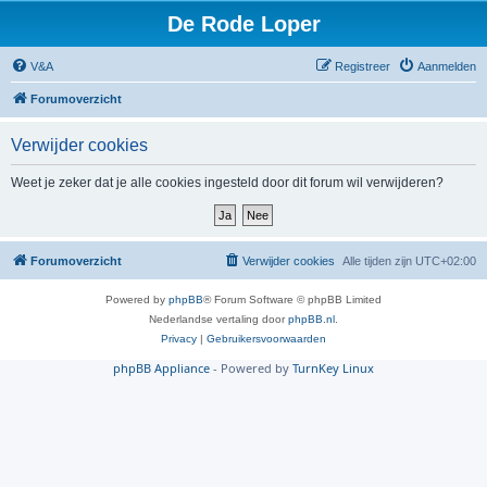
De Rode Loper
V&A
Registreer
Aanmelden
Forumoverzicht
Verwijder cookies
Weet je zeker dat je alle cookies ingesteld door dit forum wil verwijderen?
Forumoverzicht
Verwijder cookies
Alle tijden zijn
UTC+02:00
Powered by
phpBB
® Forum Software © phpBB Limited
Nederlandse vertaling door
phpBB.nl
.
Privacy
|
Gebruikersvoorwaarden
phpBB Appliance
- Powered by
TurnKey Linux