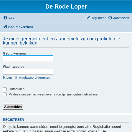
De Rode Loper
V&A
Registreer
Aanmelden
Forumoverzicht
Je moet geregistreerd en aangemeld zijn om profielen te
kunnen bekijken.
Gebruikersnaam:
Wachtwoord:
Ik ben mijn wachtwoord vergeten
Onthouden
Mij deze sessie niet weergeven in de lijst met online gebruikers
REGISTREER
Om je te kunnen aanmelden, moet je geregistreerd zijn. Registratie neemt
enkele minuten in beslag, maar geeft je extra mogelijkheden. De