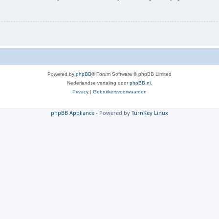
Powered by
phpBB
® Forum Software © phpBB Limited
Nederlandse vertaling door
phpBB.nl
.
Privacy
|
Gebruikersvoorwaarden
phpBB Appliance
- Powered by
TurnKey Linux