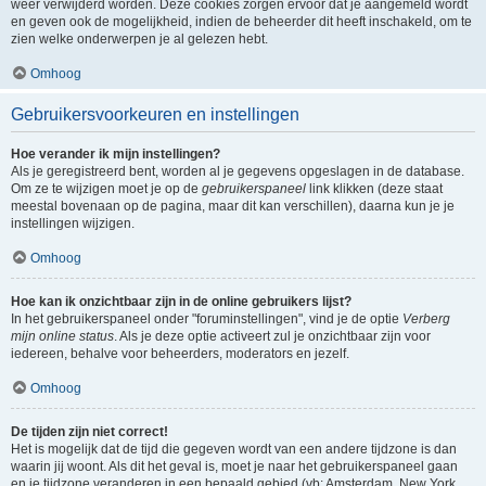
weer verwijderd worden. Deze cookies zorgen ervoor dat je aangemeld wordt
en geven ook de mogelijkheid, indien de beheerder dit heeft inschakeld, om te
zien welke onderwerpen je al gelezen hebt.
Omhoog
Gebruikersvoorkeuren en instellingen
Hoe verander ik mijn instellingen?
Als je geregistreerd bent, worden al je gegevens opgeslagen in de database.
Om ze te wijzigen moet je op de
gebruikerspaneel
link klikken (deze staat
meestal bovenaan op de pagina, maar dit kan verschillen), daarna kun je je
instellingen wijzigen.
Omhoog
Hoe kan ik onzichtbaar zijn in de online gebruikers lijst?
In het gebruikerspaneel onder "foruminstellingen", vind je de optie
Verberg
mijn online status
. Als je deze optie activeert zul je onzichtbaar zijn voor
iedereen, behalve voor beheerders, moderators en jezelf.
Omhoog
De tijden zijn niet correct!
Het is mogelijk dat de tijd die gegeven wordt van een andere tijdzone is dan
waarin jij woont. Als dit het geval is, moet je naar het gebruikerspaneel gaan
en je tijdzone veranderen in een bepaald gebied (vb: Amsterdam, New York,