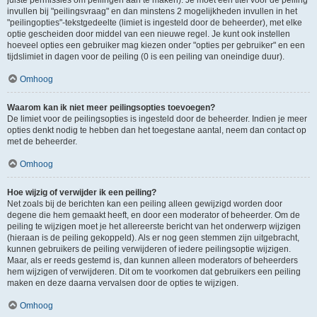
juiste permissies om peilingen aan te maken). Je moet een titel voor de peiling
invullen bij "peilingsvraag" en dan minstens 2 mogelijkheden invullen in het
"peilingopties"-tekstgedeelte (limiet is ingesteld door de beheerder), met elke
optie gescheiden door middel van een nieuwe regel. Je kunt ook instellen
hoeveel opties een gebruiker mag kiezen onder "opties per gebruiker" en een
tijdslimiet in dagen voor de peiling (0 is een peiling van oneindige duur).
Omhoog
Waarom kan ik niet meer peilingsopties toevoegen?
De limiet voor de peilingsopties is ingesteld door de beheerder. Indien je meer
opties denkt nodig te hebben dan het toegestane aantal, neem dan contact op
met de beheerder.
Omhoog
Hoe wijzig of verwijder ik een peiling?
Net zoals bij de berichten kan een peiling alleen gewijzigd worden door
degene die hem gemaakt heeft, en door een moderator of beheerder. Om de
peiling te wijzigen moet je het allereerste bericht van het onderwerp wijzigen
(hieraan is de peiling gekoppeld). Als er nog geen stemmen zijn uitgebracht,
kunnen gebruikers de peiling verwijderen of iedere peilingsoptie wijzigen.
Maar, als er reeds gestemd is, dan kunnen alleen moderators of beheerders
hem wijzigen of verwijderen. Dit om te voorkomen dat gebruikers een peiling
maken en deze daarna vervalsen door de opties te wijzigen.
Omhoog