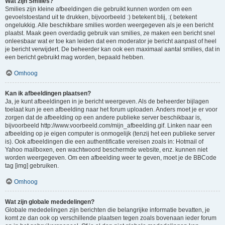
Wat zijn Smilies?
Smilies zijn kleine afbeeldingen die gebruikt kunnen worden om een
gevoelstoestand uit te drukken, bijvoorbeeld :) betekent blij, :( betekent
ongelukkig. Alle beschikbare smilies worden weergegeven als je een bericht
plaatst. Maak geen overdadig gebruik van smilies, ze maken een bericht snel
onleesbaar wat er toe kan leiden dat een moderator je bericht aanpast of heel
je bericht verwijdert. De beheerder kan ook een maximaal aantal smilies, dat in
een bericht gebruikt mag worden, bepaald hebben.
Omhoog
Kan ik afbeeldingen plaatsen?
Ja, je kunt afbeeldingen in je bericht weergeven. Als de beheerder bijlagen
toelaat kun je een afbeelding naar het forum uploaden. Anders moet je er voor
zorgen dat de afbeelding op een andere publieke server beschikbaar is,
bijvoorbeeld http://www.voorbeeld.com/mijn_afbeelding.gif. Linken naar een
afbeelding op je eigen computer is onmogelijk (tenzij het een publieke server
is). Ook afbeeldingen die een authentificatie vereisen zoals in: Hotmail of
Yahoo mailboxen, een wachtwoord beschermde website, enz. kunnen niet
worden weergegeven. Om een afbeelding weer te geven, moet je de BBCode
tag [img] gebruiken.
Omhoog
Wat zijn globale mededelingen?
Globale mededelingen zijn berichten die belangrijke informatie bevatten, je
komt ze dan ook op verschillende plaatsen tegen zoals bovenaan ieder forum