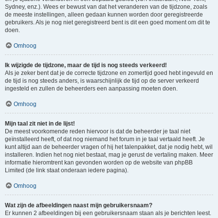
Sydney, enz.). Wees er bewust van dat het veranderen van de tijdzone, zoals
de meeste instellingen, alleen gedaan kunnen worden door geregistreerde
gebruikers. Als je nog niet geregistreerd bent is dit een goed moment om dit te
doen.
Omhoog
Ik wijzigde de tijdzone, maar de tijd is nog steeds verkeerd!
Als je zeker bent dat je de correcte tijdzone en zomertijd goed hebt ingevuld en
de tijd is nog steeds anders, is waarschijnlijk de tijd op de server verkeerd
ingesteld en zullen de beheerders een aanpassing moeten doen.
Omhoog
Mijn taal zit niet in de lijst!
De meest voorkomende reden hiervoor is dat de beheerder je taal niet
geïnstalleerd heeft, of dat nog niemand het forum in je taal vertaald heeft. Je
kunt altijd aan de beheerder vragen of hij het talenpakket, dat je nodig hebt, wil
installeren. Indien het nog niet bestaat, mag je gerust de vertaling maken. Meer
informatie hieromtrent kan gevonden worden op de website van phpBB
Limited (de link staat onderaan iedere pagina).
Omhoog
Wat zijn de afbeeldingen naast mijn gebruikersnaam?
Er kunnen 2 afbeeldingen bij een gebruikersnaam staan als je berichten leest.