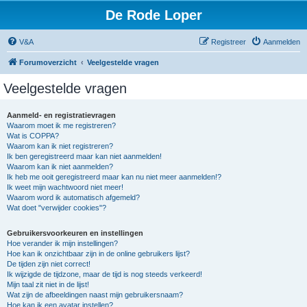
De Rode Loper
V&A
Registreer
Aanmelden
Forumoverzicht
Veelgestelde vragen
Veelgestelde vragen
Aanmeld- en registratievragen
Waarom moet ik me registreren?
Wat is COPPA?
Waarom kan ik niet registreren?
Ik ben geregistreerd maar kan niet aanmelden!
Waarom kan ik niet aanmelden?
Ik heb me ooit geregistreerd maar kan nu niet meer aanmelden!?
Ik weet mijn wachtwoord niet meer!
Waarom word ik automatisch afgemeld?
Wat doet "verwijder cookies"?
Gebruikersvoorkeuren en instellingen
Hoe verander ik mijn instellingen?
Hoe kan ik onzichtbaar zijn in de online gebruikers lijst?
De tijden zijn niet correct!
Ik wijzigde de tijdzone, maar de tijd is nog steeds verkeerd!
Mijn taal zit niet in de lijst!
Wat zijn de afbeeldingen naast mijn gebruikersnaam?
Hoe kan ik een avatar instellen?