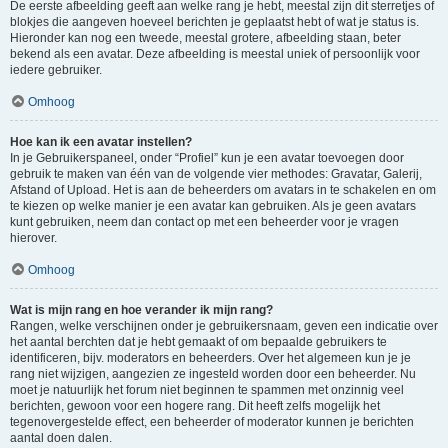
De eerste afbeelding geeft aan welke rang je hebt, meestal zijn dit sterretjes of
blokjes die aangeven hoeveel berichten je geplaatst hebt of wat je status is.
Hieronder kan nog een tweede, meestal grotere, afbeelding staan, beter
bekend als een avatar. Deze afbeelding is meestal uniek of persoonlijk voor
iedere gebruiker.
Omhoog
Hoe kan ik een avatar instellen?
In je Gebruikerspaneel, onder “Profiel” kun je een avatar toevoegen door
gebruik te maken van één van de volgende vier methodes: Gravatar, Galerij,
Afstand of Upload. Het is aan de beheerders om avatars in te schakelen en om
te kiezen op welke manier je een avatar kan gebruiken. Als je geen avatars
kunt gebruiken, neem dan contact op met een beheerder voor je vragen
hierover.
Omhoog
Wat is mijn rang en hoe verander ik mijn rang?
Rangen, welke verschijnen onder je gebruikersnaam, geven een indicatie over
het aantal berchten dat je hebt gemaakt of om bepaalde gebruikers te
identificeren, bijv. moderators en beheerders. Over het algemeen kun je je
rang niet wijzigen, aangezien ze ingesteld worden door een beheerder. Nu
moet je natuurlijk het forum niet beginnen te spammen met onzinnig veel
berichten, gewoon voor een hogere rang. Dit heeft zelfs mogelijk het
tegenovergestelde effect, een beheerder of moderator kunnen je berichten
aantal doen dalen.