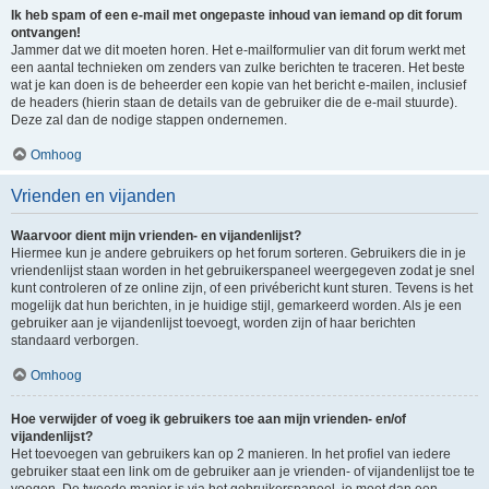
Ik heb spam of een e-mail met ongepaste inhoud van iemand op dit forum
ontvangen!
Jammer dat we dit moeten horen. Het e-mailformulier van dit forum werkt met
een aantal technieken om zenders van zulke berichten te traceren. Het beste
wat je kan doen is de beheerder een kopie van het bericht e-mailen, inclusief
de headers (hierin staan de details van de gebruiker die de e-mail stuurde).
Deze zal dan de nodige stappen ondernemen.
Omhoog
Vrienden en vijanden
Waarvoor dient mijn vrienden- en vijandenlijst?
Hiermee kun je andere gebruikers op het forum sorteren. Gebruikers die in je
vriendenlijst staan worden in het gebruikerspaneel weergegeven zodat je snel
kunt controleren of ze online zijn, of een privébericht kunt sturen. Tevens is het
mogelijk dat hun berichten, in je huidige stijl, gemarkeerd worden. Als je een
gebruiker aan je vijandenlijst toevoegt, worden zijn of haar berichten
standaard verborgen.
Omhoog
Hoe verwijder of voeg ik gebruikers toe aan mijn vrienden- en/of
vijandenlijst?
Het toevoegen van gebruikers kan op 2 manieren. In het profiel van iedere
gebruiker staat een link om de gebruiker aan je vrienden- of vijandenlijst toe te