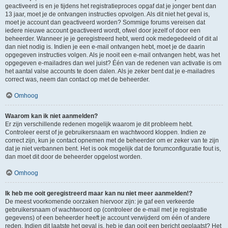
geactiveerd is en je tijdens het registratieproces opgaf dat je jonger bent dan
13 jaar, moet je de ontvangen instructies opvolgen. Als dit niet het geval is,
moet je account dan geactiveerd worden? Sommige forums vereisen dat
iedere nieuwe account geactiveerd wordt, ofwel door jezelf of door een
beheerder. Wanneer je je geregistreerd hebt, werd ook medegedeeld of dit al
dan niet nodig is. Indien je een e-mail ontvangen hebt, moet je de daarin
opgegeven instructies volgen. Als je nooit een e-mail ontvangen hebt, was het
opgegeven e-mailadres dan wel juist? Één van de redenen van activatie is om
het aantal valse accounts te doen dalen. Als je zeker bent dat je e-mailadres
correct was, neem dan contact op met de beheerder.
Omhoog
Waarom kan ik niet aanmelden?
Er zijn verschillende redenen mogelijk waarom je dit probleem hebt.
Controleer eerst of je gebruikersnaam en wachtwoord kloppen. Indien ze
correct zijn, kun je contact opnemen met de beheerder om er zeker van te zijn
dat je niet verbannen bent. Het is ook mogelijk dat de forumconfiguratie fout is,
dan moet dit door de beheerder opgelost worden.
Omhoog
Ik heb me ooit geregistreerd maar kan nu niet meer aanmelden!?
De meest voorkomende oorzaken hiervoor zijn: je gaf een verkeerde
gebruikersnaam of wachtwoord op (controleer de e-mail met je registratie
gegevens) of een beheerder heeft je account verwijderd om één of andere
reden. Indien dit laatste het geval is, heb je dan ooit een bericht geplaatst? Het