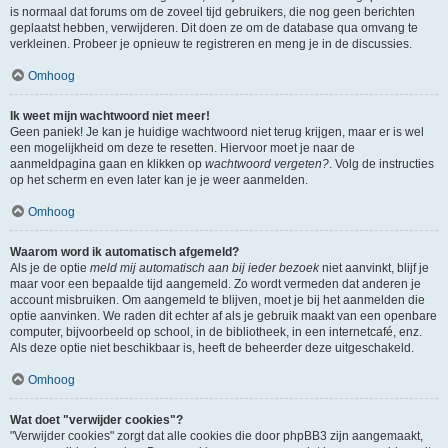
is normaal dat forums om de zoveel tijd gebruikers, die nog geen berichten
geplaatst hebben, verwijderen. Dit doen ze om de database qua omvang te
verkleinen. Probeer je opnieuw te registreren en meng je in de discussies.
Omhoog
Ik weet mijn wachtwoord niet meer!
Geen paniek! Je kan je huidige wachtwoord niet terug krijgen, maar er is wel
een mogelijkheid om deze te resetten. Hiervoor moet je naar de
aanmeldpagina gaan en klikken op
wachtwoord vergeten?
. Volg de instructies
op het scherm en even later kan je je weer aanmelden.
Omhoog
Waarom word ik automatisch afgemeld?
Als je de optie
meld mij automatisch aan bij ieder bezoek
niet aanvinkt, blijf je
maar voor een bepaalde tijd aangemeld. Zo wordt vermeden dat anderen je
account misbruiken. Om aangemeld te blijven, moet je bij het aanmelden die
optie aanvinken. We raden dit echter af als je gebruik maakt van een openbare
computer, bijvoorbeeld op school, in de bibliotheek, in een internetcafé, enz.
Als deze optie niet beschikbaar is, heeft de beheerder deze uitgeschakeld.
Omhoog
Wat doet "verwijder cookies"?
"Verwijder cookies" zorgt dat alle cookies die door phpBB3 zijn aangemaakt,