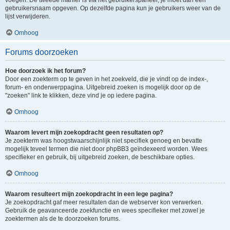
voegen. De tweede manier is via het gebruikerspaneel, je moet dan een
gebruikersnaam opgeven. Op dezelfde pagina kun je gebruikers weer van de
lijst verwijderen.
Omhoog
Forums doorzoeken
Hoe doorzoek ik het forum?
Door een zoekterm op te geven in het zoekveld, die je vindt op de index-,
forum- en onderwerppagina. Uitgebreid zoeken is mogelijk door op de
"zoeken" link te klikken, deze vind je op iedere pagina.
Omhoog
Waarom levert mijn zoekopdracht geen resultaten op?
Je zoekterm was hoogstwaarschijnlijk niet specifiek genoeg en bevatte
mogelijk teveel termen die niet door phpBB3 geïndexeerd worden. Wees
specifieker en gebruik, bij uitgebreid zoeken, de beschikbare opties.
Omhoog
Waarom resulteert mijn zoekopdracht in een lege pagina?
Je zoekopdracht gaf meer resultaten dan de webserver kon verwerken.
Gebruik de geavanceerde zoekfunctie en wees specifieker met zowel je
zoektermen als de te doorzoeken forums.