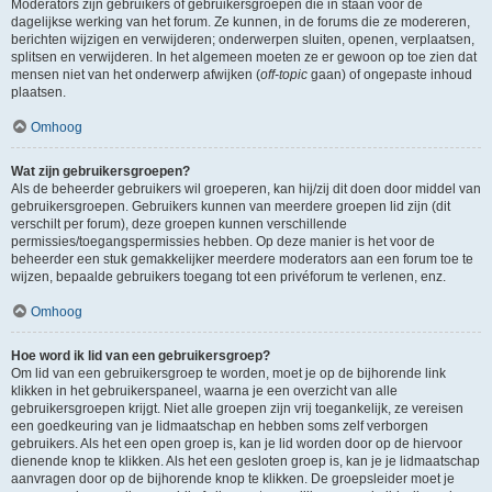
Moderators zijn gebruikers of gebruikersgroepen die in staan voor de
dagelijkse werking van het forum. Ze kunnen, in de forums die ze modereren,
berichten wijzigen en verwijderen; onderwerpen sluiten, openen, verplaatsen,
splitsen en verwijderen. In het algemeen moeten ze er gewoon op toe zien dat
mensen niet van het onderwerp afwijken (
off-topic
gaan) of ongepaste inhoud
plaatsen.
Omhoog
Wat zijn gebruikersgroepen?
Als de beheerder gebruikers wil groeperen, kan hij/zij dit doen door middel van
gebruikersgroepen. Gebruikers kunnen van meerdere groepen lid zijn (dit
verschilt per forum), deze groepen kunnen verschillende
permissies/toegangspermissies hebben. Op deze manier is het voor de
beheerder een stuk gemakkelijker meerdere moderators aan een forum toe te
wijzen, bepaalde gebruikers toegang tot een privéforum te verlenen, enz.
Omhoog
Hoe word ik lid van een gebruikersgroep?
Om lid van een gebruikersgroep te worden, moet je op de bijhorende link
klikken in het gebruikerspaneel, waarna je een overzicht van alle
gebruikersgroepen krijgt. Niet alle groepen zijn vrij toegankelijk, ze vereisen
een goedkeuring van je lidmaatschap en hebben soms zelf verborgen
gebruikers. Als het een open groep is, kan je lid worden door op de hiervoor
dienende knop te klikken. Als het een gesloten groep is, kan je je lidmaatschap
aanvragen door op de bijhorende knop te klikken. De groepsleider moet je