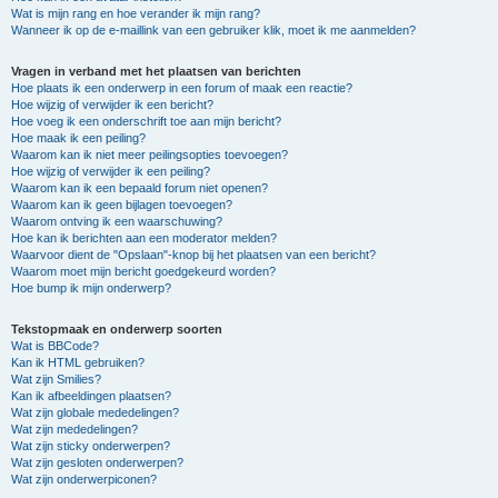
Wat is mijn rang en hoe verander ik mijn rang?
Wanneer ik op de e-maillink van een gebruiker klik, moet ik me aanmelden?
Vragen in verband met het plaatsen van berichten
Hoe plaats ik een onderwerp in een forum of maak een reactie?
Hoe wijzig of verwijder ik een bericht?
Hoe voeg ik een onderschrift toe aan mijn bericht?
Hoe maak ik een peiling?
Waarom kan ik niet meer peilingsopties toevoegen?
Hoe wijzig of verwijder ik een peiling?
Waarom kan ik een bepaald forum niet openen?
Waarom kan ik geen bijlagen toevoegen?
Waarom ontving ik een waarschuwing?
Hoe kan ik berichten aan een moderator melden?
Waarvoor dient de "Opslaan"-knop bij het plaatsen van een bericht?
Waarom moet mijn bericht goedgekeurd worden?
Hoe bump ik mijn onderwerp?
Tekstopmaak en onderwerp soorten
Wat is BBCode?
Kan ik HTML gebruiken?
Wat zijn Smilies?
Kan ik afbeeldingen plaatsen?
Wat zijn globale mededelingen?
Wat zijn mededelingen?
Wat zijn sticky onderwerpen?
Wat zijn gesloten onderwerpen?
Wat zijn onderwerpiconen?