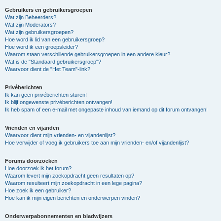
Gebruikers en gebruikersgroepen
Wat zijn Beheerders?
Wat zijn Moderators?
Wat zijn gebruikersgroepen?
Hoe word ik lid van een gebruikersgroep?
Hoe word ik een groepsleider?
Waarom staan verschillende gebruikersgroepen in een andere kleur?
Wat is de "Standaard gebruikersgroep"?
Waarvoor dient de "Het Team"-link?
Privéberichten
Ik kan geen privéberichten sturen!
Ik blijf ongewenste privéberichten ontvangen!
Ik heb spam of een e-mail met ongepaste inhoud van iemand op dit forum ontvangen!
Vrienden en vijanden
Waarvoor dient mijn vrienden- en vijandenlijst?
Hoe verwijder of voeg ik gebruikers toe aan mijn vrienden- en/of vijandenlijst?
Forums doorzoeken
Hoe doorzoek ik het forum?
Waarom levert mijn zoekopdracht geen resultaten op?
Waarom resulteert mijn zoekopdracht in een lege pagina?
Hoe zoek ik een gebruiker?
Hoe kan ik mijn eigen berichten en onderwerpen vinden?
Onderwerpabonnementen en bladwijzers