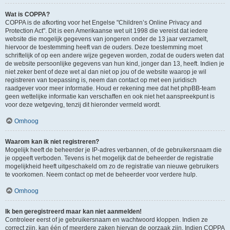
Wat is COPPA?
COPPA is de afkorting voor het Engelse "Children’s Online Privacy and
Protection Act". Dit is een Amerikaanse wet uit 1998 die vereist dat iedere
website die mogelijk gegevens van jongeren onder de 13 jaar verzamelt,
hiervoor de toestemming heeft van de ouders. Deze toestemming moet
schriftelijk of op een andere wijze gegeven worden, zodat de ouders weten dat
de website persoonlijke gegevens van hun kind, jonger dan 13, heeft. Indien je
niet zeker bent of deze wet al dan niet op jou of de website waarop je wil
registreren van toepassing is, neem dan contact op met een juridisch
raadgever voor meer informatie. Houd er rekening mee dat het phpBB-team
geen wettelijke informatie kan verschaffen en ook niet het aanspreekpunt is
voor deze wetgeving, tenzij dit hieronder vermeld wordt.
Omhoog
Waarom kan ik niet registreren?
Mogelijk heeft de beheerder je IP-adres verbannen, of de gebruikersnaam die
je opgeeft verboden. Tevens is het mogelijk dat de beheerder de registratie
mogelijkheid heeft uitgeschakeld om zo de registratie van nieuwe gebruikers
te voorkomen. Neem contact op met de beheerder voor verdere hulp.
Omhoog
Ik ben geregistreerd maar kan niet aanmelden!
Controleer eerst of je gebruikersnaam en wachtwoord kloppen. Indien ze
correct zijn, kan één of meerdere zaken hiervan de oorzaak zijn. Indien COPPA