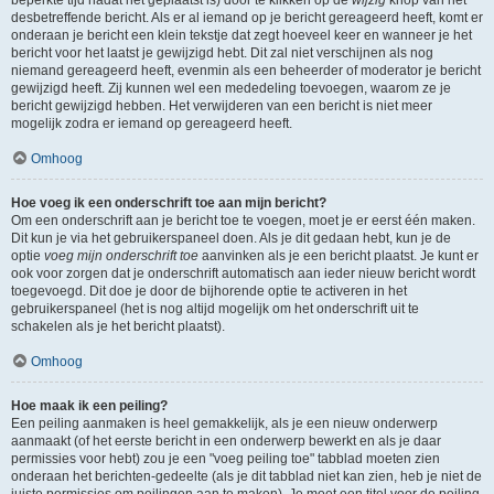
beperkte tijd nadat het geplaatst is) door te klikken op de
wijzig
knop van het
desbetreffende bericht. Als er al iemand op je bericht gereageerd heeft, komt er
onderaan je bericht een klein tekstje dat zegt hoeveel keer en wanneer je het
bericht voor het laatst je gewijzigd hebt. Dit zal niet verschijnen als nog
niemand gereageerd heeft, evenmin als een beheerder of moderator je bericht
gewijzigd heeft. Zij kunnen wel een mededeling toevoegen, waarom ze je
bericht gewijzigd hebben. Het verwijderen van een bericht is niet meer
mogelijk zodra er iemand op gereageerd heeft.
Omhoog
Hoe voeg ik een onderschrift toe aan mijn bericht?
Om een onderschrift aan je bericht toe te voegen, moet je er eerst één maken.
Dit kun je via het gebruikerspaneel doen. Als je dit gedaan hebt, kun je de
optie
voeg mijn onderschrift toe
aanvinken als je een bericht plaatst. Je kunt er
ook voor zorgen dat je onderschrift automatisch aan ieder nieuw bericht wordt
toegevoegd. Dit doe je door de bijhorende optie te activeren in het
gebruikerspaneel (het is nog altijd mogelijk om het onderschrift uit te
schakelen als je het bericht plaatst).
Omhoog
Hoe maak ik een peiling?
Een peiling aanmaken is heel gemakkelijk, als je een nieuw onderwerp
aanmaakt (of het eerste bericht in een onderwerp bewerkt en als je daar
permissies voor hebt) zou je een "voeg peiling toe" tabblad moeten zien
onderaan het berichten-gedeelte (als je dit tabblad niet kan zien, heb je niet de