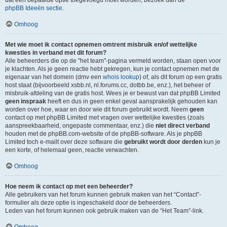
dat een bepaalde optie toegevoegd moet worden, bezoek dan de
phpBB Ideeën sectie
.
Omhoog
Met wie moet ik contact opnemen omtrent misbruik en/of wettelijke
kwesties in verband met dit forum?
Alle beheerders die op de "het team"-pagina vermeld worden, staan open voor
je klachten. Als je geen reactie hebt gekregen, kun je contact opnemen met de
eigenaar van het domein (dmv een
whois lookup
) of, als dit forum op een gratis
host staat (bijvoorbeeld xsbb.nl, nl.forums.cc, dotbb.be, enz.), het beheer of
misbruik-afdeling van de gratis host. Wees je er bewust van dat phpBB Limited
geen inspraak
heeft en dus in geen enkel geval aansprakelijk gehouden kan
worden over hoe, waar en door wie dit forum gebruikt wordt. Neem
geen
contact op met phpBB Limited met vragen over wettelijke kwesties (zoals
aanspreekbaarheid, ongepaste commentaar, enz.) die
niet direct verband
houden met de phpBB.com-website of de phpBB-software. Als je phpBB
Limited toch e-mailt over deze software die
gebruikt wordt door derden
kun je
een korte, of helemaal geen, reactie verwachten.
Omhoog
Hoe neem ik contact op met een beheerder?
Alle gebruikers van het forum kunnen gebruik maken van het “Contact”-
formulier als deze optie is ingeschakeld door de beheerders.
Leden van het forum kunnen ook gebruik maken van de “Het Team”-link.